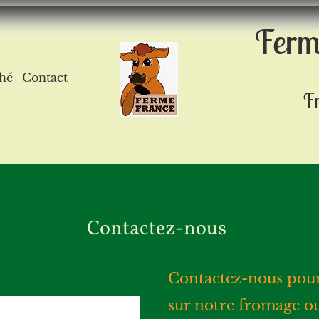
Fe
rm
hé
Contact
Fr
Contactez-nous
Contactez-nous pour
sur notre fromage ou