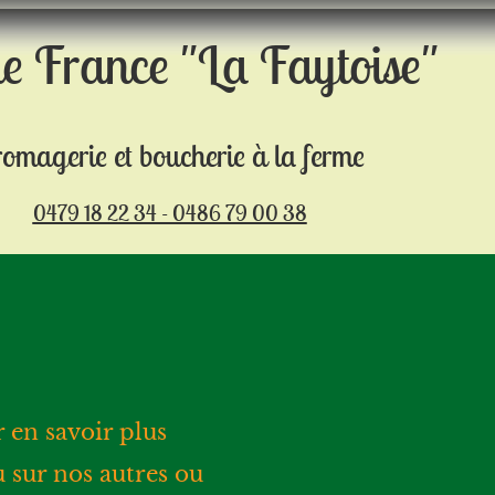
e France "La Faytoise"
omagerie et boucherie à la ferme
0479 18 22 34 - 0486 79 00 38​
 en savoir plus
 sur nos autres ou